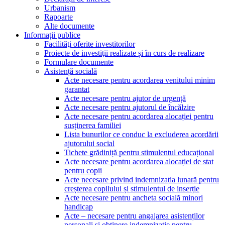
Urbanism
Rapoarte
Alte documente
Informații publice
Facilităţi oferite investitorilor
Proiecte de investiţii realizate și în curs de realizare
Formulare documente
Asistență socială
Acte necesare pentru acordarea venitului minim
garantat
Acte necesare pentru ajutor de urgență
Acte necesare pentru ajutorul de încălzire
Acte necesare pentru acordarea alocației pentru
susținerea familiei
Lista bunurilor ce conduc la excluderea acordării
ajutorului social
Tichete grădiniță pentru stimulentul educațional
Acte necesare pentru acordarea alocației de stat
pentru copii
Acte necesare privind indemnizația lunară pentru
creșterea copilului și stimulentul de inserție
Acte necesare pentru ancheta socială minori
handicap
Acte – necesare pentru angajarea asistenților
personali și obținere indemnizație pentru