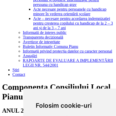
persoana cu handicap grav
Acte necesare pentru persoanele cu handicap
minore în vederea orientării școlare
Acte – necesare pentru acordarea indemnizatiei
pentru cresterea copilului cu handicap de la 2 – 3
ani și de la 3 – 7 ani
Informatii de interes public
Transparența decizională
Avertizor de integritate
Buletin Informativ Comuna Pianu
Informații privind protecția datelor cu caracter personal
Angajări
RAPOARTE DE EVALUARE A IMPLEMENTĂRII
LEGII NR. 544/2001
Știri
Contact
Componența Consiliului Local
Pianu
Folosim cookie-uri
ANUL 2024 - 2028