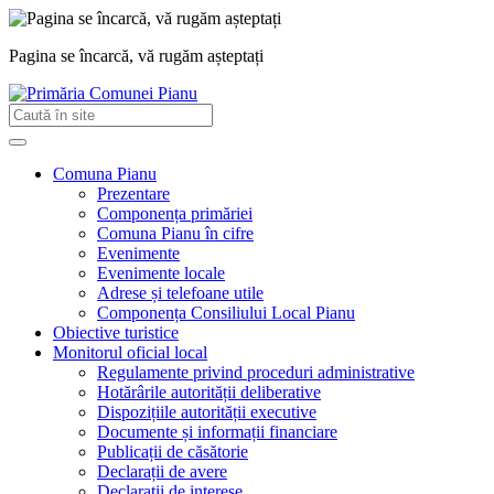
Pagina se încarcă, vă rugăm așteptați
Comuna Pianu
Prezentare
Componența primăriei
Comuna Pianu în cifre
Evenimente
Evenimente locale
Adrese și telefoane utile
Componența Consiliului Local Pianu
Obiective turistice
Monitorul oficial local
Regulamente privind proceduri administrative
Hotărârile autorității deliberative
Dispozițiile autorității executive
Documente și informații financiare
Publicații de căsătorie
Declarații de avere
Declarații de interese