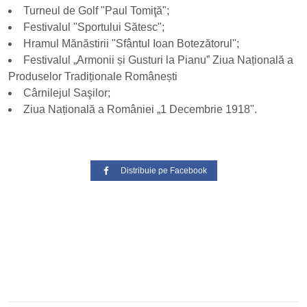
Turneul de Golf "Paul Tomiţă";
Festivalul "Sportului Sătesc";
Hramul Mănăstirii "Sfântul Ioan Botezătorul";
Festivalul „Armonii și Gusturi la Pianu” Ziua Națională a
Produselor Tradiționale Românești
Cârnilejul Saşilor;
Ziua Națională a României „1 Decembrie 1918".
Distribuie pe Facebook