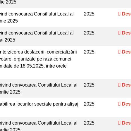
lie 2025
ind convocarea Consiliului Local al
2025
Des
unie 2025
ind convocarea Consiliului Local al
2025
Des
mai 2025
terzicerea desfacerii, comercializării
2025
Des
e votare, organizate pe raza comunei
 în date de 18.05.2025, între orele
vind convocarea Consiliului Local al
2025
Des
rilie 2025;
ilirea locurilor speciale pentru afișaj
2025
Des
vind convocarea Consiliului Local al
2025
Des
artie 2025;