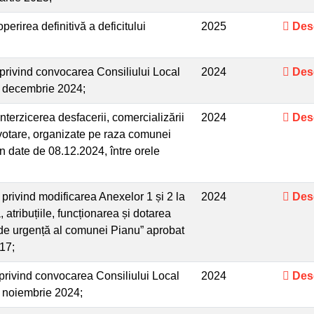
rirea definitivă a deficitului
2025
Des
rivind convocarea Consiliului Local
2024
Des
a decembrie 2024;
terzicerea desfacerii, comercializării
2024
Des
e votare, organizate pe raza comunei
 în date de 08.12.2024, între orele
rivind modificarea Anexelor 1 și 2 la
2024
Des
atribuțiile, funcționarea și dotarea
ii de urgență al comunei Pianu” aprobat
017;
rivind convocarea Consiliului Local
2024
Des
a noiembrie 2024;