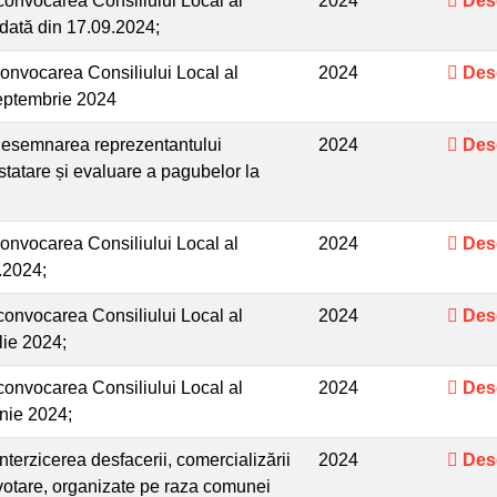
convocarea Consiliului Local al
2024
Des
dată din 17.09.2024;
onvocarea Consiliului Local al
2024
Des
septembrie 2024
desemnarea reprezentantului
2024
Des
statare și evaluare a pagubelor la
onvocarea Consiliului Local al
2024
Des
.2024;
convocarea Consiliului Local al
2024
Des
lie 2024;
convocarea Consiliului Local al
2024
Des
nie 2024;
terzicerea desfacerii, comercializării
2024
Des
e votare, organizate pe raza comunei