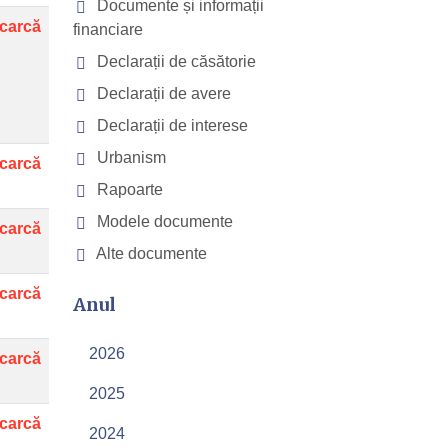
Documente și informații
carcă
financiare
Declarații de căsătorie
Declarații de avere
Declarații de interese
Urbanism
carcă
Rapoarte
Modele documente
carcă
Alte documente
carcă
Anul
2026
carcă
2025
carcă
2024