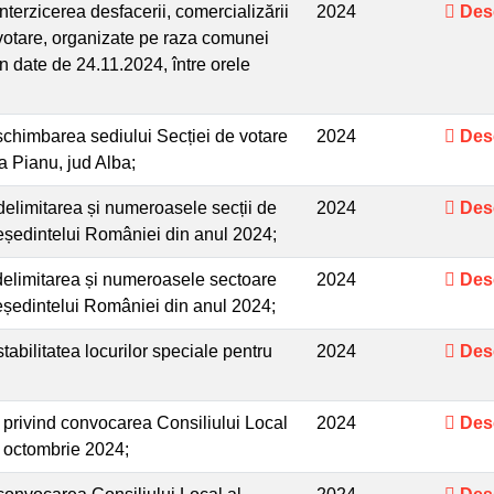
terzicerea desfacerii, comercializării
2024
Des
e votare, organizate pe raza comunei
 în date de 24.11.2024, între orele
schimbarea sediului Secției de votare
2024
Des
 Pianu, jud Alba;
elimitarea și numeroasele secții de
2024
Des
ședintelui României din anul 2024;
delimitarea și numeroasele sectoare
2024
Des
ședintelui României din anul 2024;
abilitatea locurilor speciale pentru
2024
Des
privind convocarea Consiliului Local
2024
Des
a octombrie 2024;