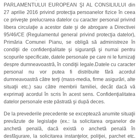
PARLAMENTULUI EUROPEAN ŞI AL CONSILIULUI din
27 aprilie 2016 privind protecţia persoanelor fizice în ceea
ce priveşte prelucrarea datelor cu caracter personal privind
libera circulaţie a acestor date şi de abrogare a Directivei
95/46/CE (Regulamentul general privind protecţia datelor),
Primăria Comunei Pianu, se obligă să administreze în
condiţii de confidenţialitate şi siguranţă şi numai pentru
scopurile specificate, datele personale pe care ni le furnizaţi
despre dumneavoastră, în condiţii legale.Datele cu caracter
personal nu vor putea fi distribuite fără acordul
dumneavoastră către terţi (mass-media, firme asigurări, alte
situaţii etc.) sau către membrii familiei, decât dacă vă
exprimaţi acordul în scris în acest sens. Confidenţialitatea
datelor personale este păstrată şi după deces.
De la prevederile precedente se exceptează anumite situaţii
prevăzute de legislaţie (ex.: la solicitarea organelor de
anchetă penală, dacă există o anchetă penală în
desfăşurare, la solicitarea instanţelor, poliţiei, parchet etc.